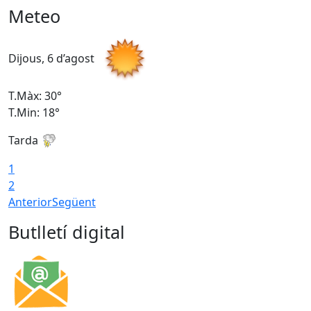
Meteo
Dijous, 6 d’agost
D
T.Màx: 30°
T
T.Min: 18°
T
Tarda
T
1
2
Anterior
Següent
Butlletí digital