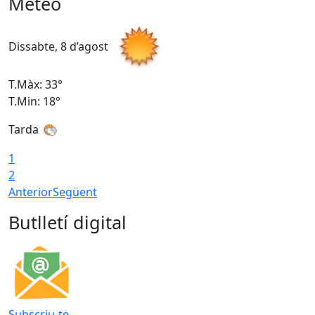
Meteo
Dissabte, 8 d’agost
D
T.Màx: 33°
T
T.Min: 18°
T
Tarda
1
2
Anterior
Següent
Butlletí digital
Subscriu-te