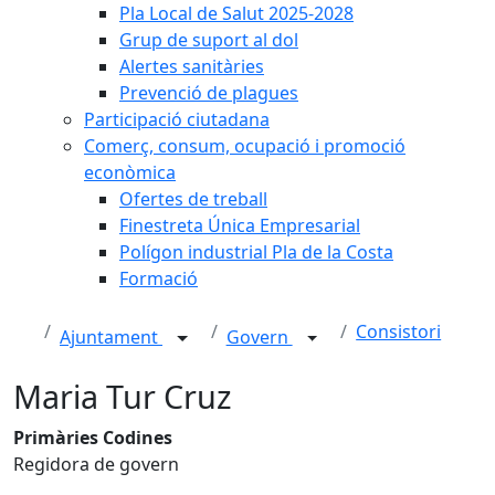
Pla Local de Salut 2025-2028
Grup de suport al dol
Alertes sanitàries
Prevenció de plagues
Participació ciutadana
Comerç, consum, ocupació i promoció
econòmica
Ofertes de treball
Finestreta Única Empresarial
Polígon industrial Pla de la Costa
Formació
Consistori
Ajuntament
Govern
Maria Tur Cruz
Primàries Codines
Regidora de govern