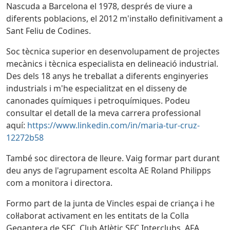
Nascuda a Barcelona el 1978, després de viure a
diferents poblacions, el 2012 m'instal·lo definitivament a
Sant Feliu de Codines.
Soc tècnica superior en desenvolupament de projectes
mecànics i tècnica especialista en delineació industrial.
Des dels 18 anys he treballat a diferents enginyeries
industrials i m'he especialitzat en el disseny de
canonades químiques i petroquímiques. Podeu
consultar el detall de la meva carrera professional
aquí:
https://www.linkedin.com/in/maria-tur-cruz-
12272b58
També soc directora de lleure. Vaig formar part durant
deu anys de l'agrupament escolta AE Roland Philipps
com a monitora i directora.
Formo part de la junta de Vincles espai de criança i he
col·laborat activament en les entitats de la Colla
Gegantera de SFC, Club Atlètic SFC Interclubs, AFA