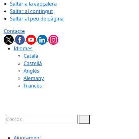
Saltar a la capçalera
Saltar al contingut
Saltar al peu de pàgina
Contacte
Idiomes
Català
Castellà
Anglès
Alemany
Francès
08.08.2026 | 09:39
Cercar:
Ajuntament