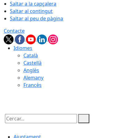
Saltar a la capçalera
Saltar al contingut
Saltar al peu de pàgina
Contacte
Idiomes
Català
Castellà
Anglès
Alemany
Francès
06.08.2026 | 04:32
Cercar:
Ajuntament