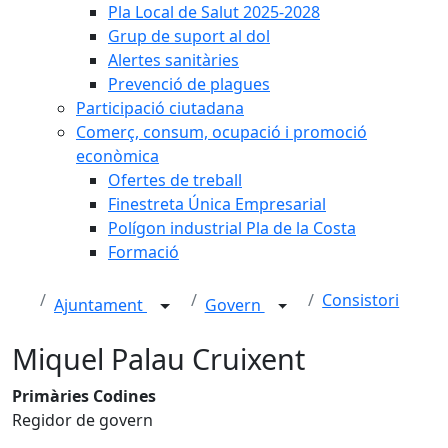
Pla Local de Salut 2025-2028
Grup de suport al dol
Alertes sanitàries
Prevenció de plagues
Participació ciutadana
Comerç, consum, ocupació i promoció
econòmica
Ofertes de treball
Finestreta Única Empresarial
Polígon industrial Pla de la Costa
Formació
Consistori
Ajuntament
Govern
Miquel Palau Cruixent
Primàries Codines
Regidor de govern