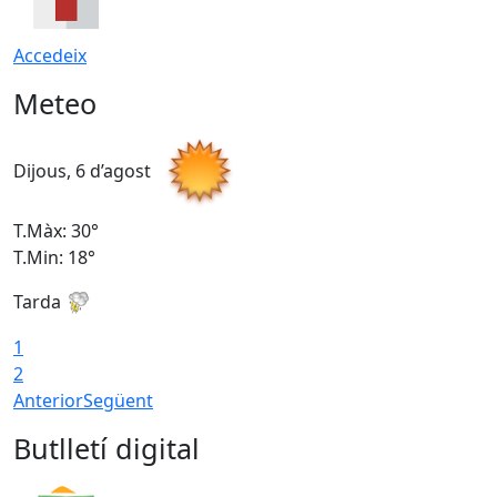
Accedeix
Meteo
Dijous, 6 d’agost
D
T.Màx: 30°
T
T.Min: 18°
T
Tarda
T
1
2
Anterior
Següent
Butlletí digital