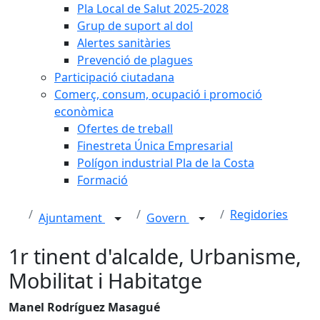
Pla Local de Salut 2025-2028
Grup de suport al dol
Alertes sanitàries
Prevenció de plagues
Participació ciutadana
Comerç, consum, ocupació i promoció
econòmica
Ofertes de treball
Finestreta Única Empresarial
Polígon industrial Pla de la Costa
Formació
Regidories
Ajuntament
Govern
1r tinent d'alcalde, Urbanisme,
Mobilitat i Habitatge
Manel Rodríguez Masagué