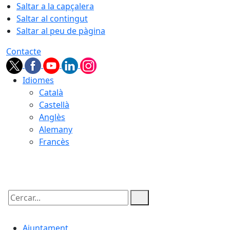
Saltar a la capçalera
Saltar al contingut
Saltar al peu de pàgina
Contacte
Idiomes
Català
Castellà
Anglès
Alemany
Francès
07.08.2026 | 07:46
Cercar:
Ajuntament