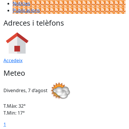
Notícies
Publicacions
Adreces i telèfons
Accedeix
Meteo
Divendres, 7 d’agost
D
T.Màx: 32°
T
T.Min: 17°
T
1
T