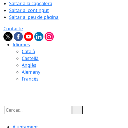
Saltar a la capçalera
Saltar al contingut
Saltar al peu de pàgina
Contacte
Idiomes
Català
Castellà
Anglès
Alemany
Francès
08.08.2026 | 14:50
Cercar:
Ajuntament