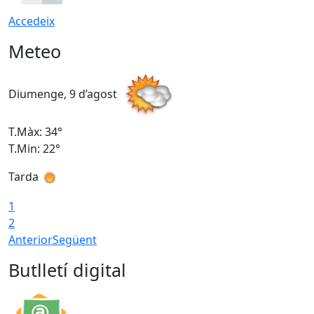
Accedeix
Meteo
Diumenge, 9 d’agost
D
T.Màx: 34°
T
T.Min: 22°
T
Tarda
T
1
2
Anterior
Següent
Butlletí digital