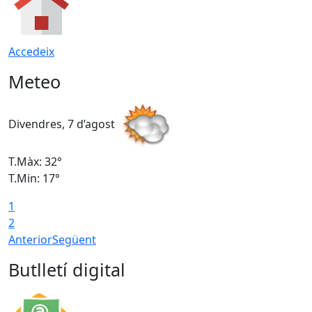
Accedeix
Meteo
Divendres, 7 d’agost
D
T.Màx: 32°
T
T.Min: 17°
T
1
T
2
Anterior
Següent
Butlletí digital