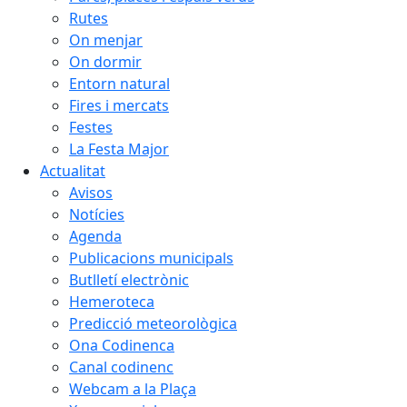
Rutes
On menjar
On dormir
Entorn natural
Fires i mercats
Festes
La Festa Major
Actualitat
Avisos
Notícies
Agenda
Publicacions municipals
Butlletí electrònic
Hemeroteca
Predicció meteorològica
Ona Codinenca
Canal codinenc
Webcam a la Plaça