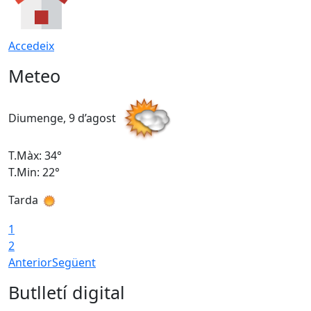
Accedeix
Meteo
Diumenge, 9 d’agost
D
T.Màx: 34°
T
T.Min: 22°
T
Tarda
T
1
2
Anterior
Següent
Butlletí digital