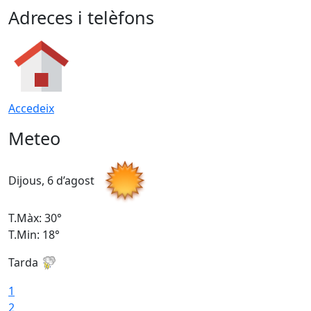
Adreces i telèfons
Accedeix
Meteo
Dijous, 6 d’agost
D
T.Màx: 30°
T
T.Min: 18°
T
Tarda
T
1
2