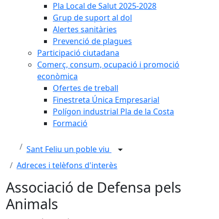
Pla Local de Salut 2025-2028
Grup de suport al dol
Alertes sanitàries
Prevenció de plagues
Participació ciutadana
Comerç, consum, ocupació i promoció
econòmica
Ofertes de treball
Finestreta Única Empresarial
Polígon industrial Pla de la Costa
Formació
Sant Feliu un poble viu
Adreces i telèfons d'interès
Associació de Defensa pels
Animals