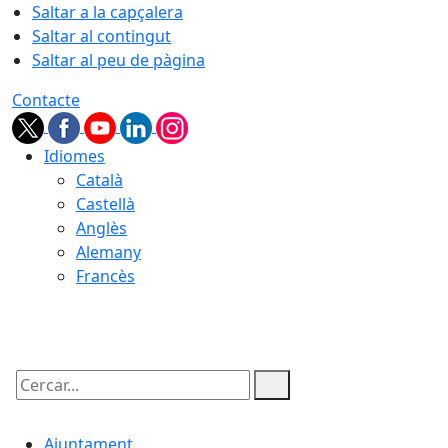
Saltar a la capçalera
Saltar al contingut
Saltar al peu de pàgina
Contacte
Idiomes
Català
Castellà
Anglès
Alemany
Francès
06.08.2026 | 07:13
Cercar:
Ajuntament