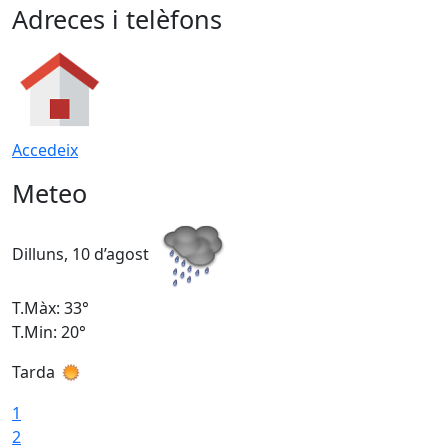
Adreces i telèfons
Accedeix
Meteo
Dilluns, 10 d’agost
D
T.Màx: 33°
T
T.Min: 20°
T
Tarda
T
1
2