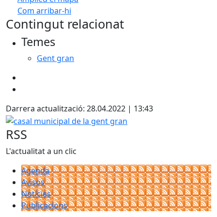
Com arribar-hi
Leaflet
| ©
OpenStreetMap
contributors
Contingut relacionat
+
Temes
−
Gent gran
Darrera actualització: 28.04.2022 | 13:43
casal municipal de la gent gran
RSS
L'actualitat a un clic
Agenda
Avisos
Notícies
Publicacions