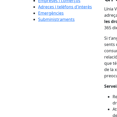
Empreses i comerços
Adreces i telèfons d'interès
Línia 
Emergències
adreça
Subministraments
les dr
365 di
Si t'a
sents 
consum
relaci
que té
de la 
preocu
Servei
Re
dr
At
de