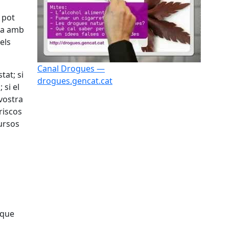
 pot
da amb
 els
Canal Drogues —
tat; si
drogues.gencat.cat
 si el
vostra
riscos
cursos
 que