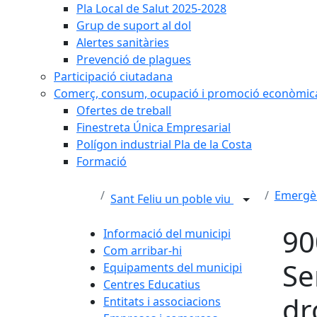
Pla Local de Salut 2025-2028
Grup de suport al dol
Alertes sanitàries
Prevenció de plagues
Participació ciutadana
Comerç, consum, ocupació i promoció econòmic
Ofertes de treball
Finestreta Única Empresarial
Polígon industrial Pla de la Costa
Formació
Emergè
Sant Feliu un poble viu
90
Informació del municipi
Com arribar-hi
Se
Equipaments del municipi
Centres Educatius
dr
Entitats i associacions