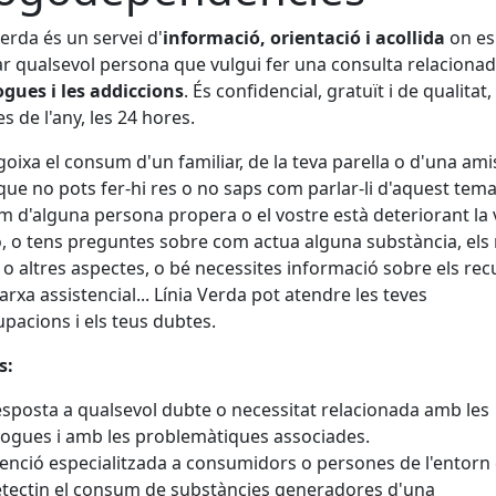
Verda és un servei d'
informació, orientació i acollida
on es
r qualsevol persona que vulgui fer una consulta relaciona
ogues i les addiccions
. És confidencial, gratuït i de qualitat,
es de l'any, les 24 hores.
ngoixa el consum d'un familiar, de la teva parella o d'una amis
que no pots fer-hi res o no saps com parlar-li d'aquest tema;
 d'alguna persona propera o el vostre està deteriorant la 
ó, o tens preguntes sobre com actua alguna substància, els 
 o altres aspectes, o bé necessites informació sobre els re
xarxa assistencial... Línia Verda pot atendre les teves
pacions i els teus dubtes.
s:
sposta a qualsevol dubte o necessitat relacionada amb les
ogues i amb les problemàtiques associades.
enció especialitzada a consumidors o persones de l'entorn
tectin el consum de substàncies generadores d'una