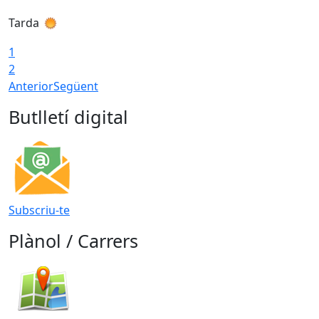
Tarda
T
1
2
Anterior
Següent
Butlletí digital
Subscriu-te
Plànol / Carrers