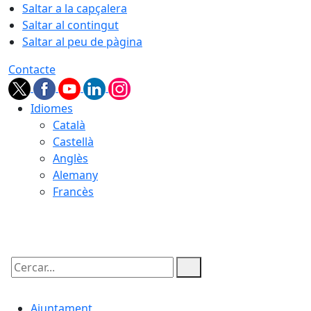
Saltar a la capçalera
Saltar al contingut
Saltar al peu de pàgina
Contacte
Idiomes
Català
Castellà
Anglès
Alemany
Francès
10.08.2026 | 02:03
Cercar:
Ajuntament