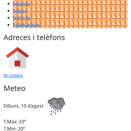
Agenda
Avisos
Notícies
Publicacions
Adreces i telèfons
Accedeix
Meteo
Dilluns, 10 d’agost
D
T.Màx: 33°
T
T.Min: 20°
T