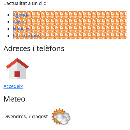
L'actualitat a un clic
Agenda
Avisos
Notícies
Publicacions
Adreces i telèfons
Accedeix
Meteo
Divendres, 7 d’agost
D