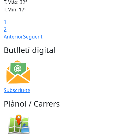
T.Màx: 32°
T
T.Min: 17°
T
1
T
2
Anterior
Següent
Butlletí digital
Subscriu-te
Plànol / Carrers