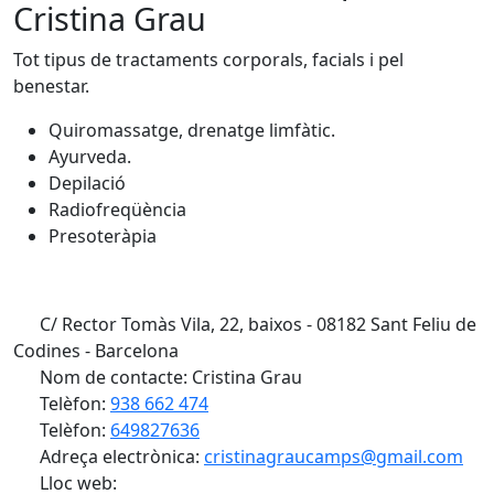
Cristina Grau
Tot tipus de tractaments corporals, facials i pel
benestar.
Quiromassatge, drenatge limfàtic.
Ayurveda.
Depilació
Radiofreqüència
Presoteràpia
C/ Rector Tomàs Vila, 22, baixos - 08182 Sant Feliu de
Codines - Barcelona
Nom de contacte: Cristina Grau
Telèfon:
938 662 474
Telèfon:
649827636
Adreça electrònica:
cristinagraucamps@gmail.com
Lloc web: