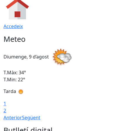
Accedeix
Meteo
Diumenge, 9 d’agost
D
T.Màx: 34°
T
T.Min: 22°
T
Tarda
T
1
2
Anterior
Següent
Butlletí digital