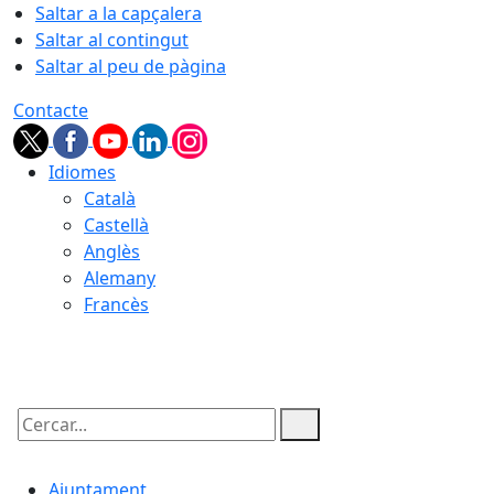
Saltar a la capçalera
Saltar al contingut
Saltar al peu de pàgina
Contacte
Idiomes
Català
Castellà
Anglès
Alemany
Francès
08.08.2026 | 14:17
Cercar:
Ajuntament