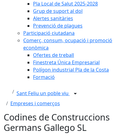
Pla Local de Salut 2025-2028
Grup de suport al dol
Alertes sanitàries
Prevenció de plagues
Participació ciutadana
Comerç, consum, ocupació i promoció
econòmica
Ofertes de treball
Finestreta Única Empresarial
Polígon industrial Pla de la Costa
Formació
Sant Feliu un poble viu
Empreses i comerços
Codines de Construccions
Germans Gallego SL