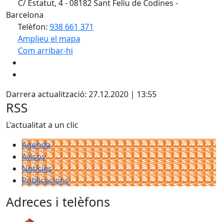
C/ Estatut, 4 - 08182 Sant Feliu de Codines -
Barcelona
Telèfon:
938 661 371
Amplieu el mapa
Com arribar-hi
Leaflet
| ©
OpenStreetMap
contributors
+
−
Darrera actualització: 27.12.2020 | 13:55
RSS
L'actualitat a un clic
Agenda
Avisos
Notícies
Publicacions
Adreces i telèfons