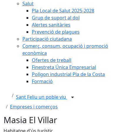
Salut
Pla Local de Salut 2025-2028
Grup de suport al dol
Alertes sanitàries
Prevenció de plagues
Participació ciutadana
Comerç, consum, ocupació i promoció
econòmica
Ofertes de treball
Finestreta Única Empresarial
Polígon industrial Pla de la Costa
Formació
Sant Feliu un poble viu
Empreses i comerços
Masia El Villar
Habitatge d'ús turístic.