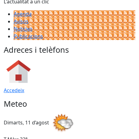
L'actualitat a un clic
Agenda
Avisos
Notícies
Publicacions
Adreces i telèfons
Accedeix
Meteo
Dimarts, 11 d’agost
D