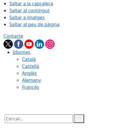
Saltar a la capçalera
Saltar al contingut
Saltar a imatges
Saltar al peu de pàgina
Contacte
Idiomes
Català
Castellà
Anglès
Alemany
Francès
10.08.2026 | 19:17
Cercar: