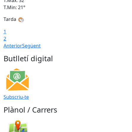
T.Màx: 32°
T
T.Min: 21°
T
Tarda
T
1
2
Anterior
Següent
Butlletí digital
Subscriu-te
Plànol / Carrers