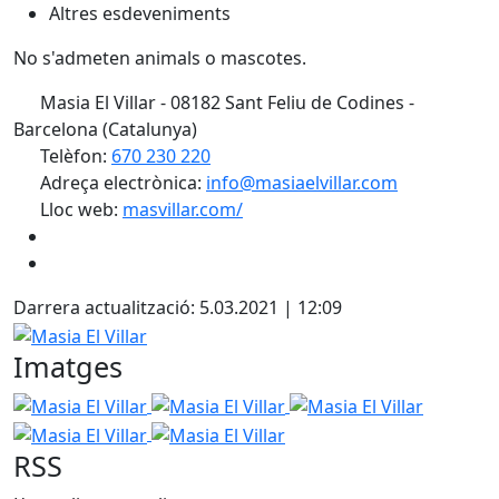
Altres esdeveniments
No s'admeten animals o mascotes.
Masia El Villar - 08182 Sant Feliu de Codines -
Barcelona (Catalunya)
Telèfon:
670 230 220
Adreça electrònica:
info@masiaelvillar.com
Lloc web:
masvillar.com/
Darrera actualització: 5.03.2021 | 12:09
Masia El Villar
Imatges
Masia El Villar
Masia El Villar
Masia El Villar
Masia El 
Masia El Villar
RSS