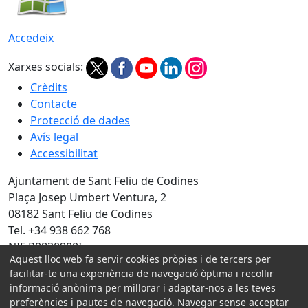
Accedeix
Xarxes socials:
Crèdits
Contacte
Protecció de dades
Avís legal
Accessibilitat
Ajuntament de Sant Feliu de Codines
Plaça Josep Umbert Ventura, 2
08182 Sant Feliu de Codines
Tel. +34 938 662 768
NIF P0820900I
Aquest lloc web fa servir cookies pròpies i de tercers per
facilitar-te una experiència de navegació òptima i recollir
Amb la col·laboració de:
informació anònima per millorar i adaptar-nos a les teves
preferències i pautes de navegació. Navegar sense acceptar