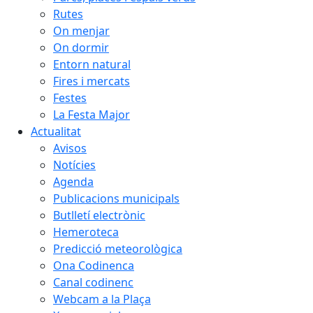
Rutes
On menjar
On dormir
Entorn natural
Fires i mercats
Festes
La Festa Major
Actualitat
Avisos
Notícies
Agenda
Publicacions municipals
Butlletí electrònic
Hemeroteca
Predicció meteorològica
Ona Codinenca
Canal codinenc
Webcam a la Plaça