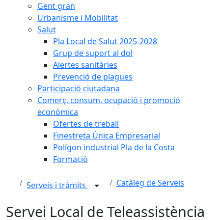
Gent gran
Urbanisme i Mobilitat
Salut
Pla Local de Salut 2025-2028
Grup de suport al dol
Alertes sanitàries
Prevenció de plagues
Participació ciutadana
Comerç, consum, ocupació i promoció
econòmica
Ofertes de treball
Finestreta Única Empresarial
Polígon industrial Pla de la Costa
Formació
Catàleg de Serveis
Serveis i tràmits
Servei Local de Teleassistència