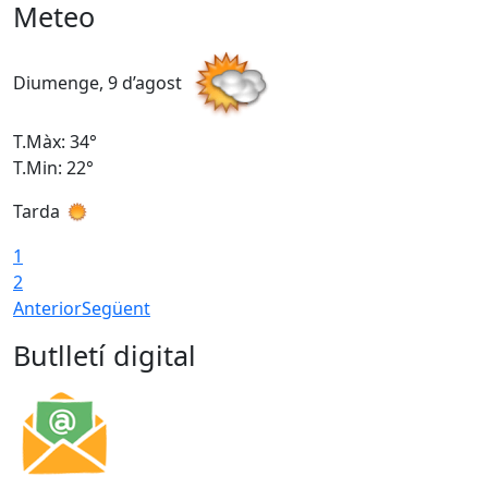
Meteo
Diumenge, 9 d’agost
D
T.Màx: 34°
T
T.Min: 22°
T
Tarda
T
1
2
Anterior
Següent
Butlletí digital