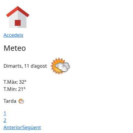
Accedeix
Meteo
Dimarts, 11 d’agost
D
T.Màx: 32°
T
T.Min: 21°
T
Tarda
T
1
2
Anterior
Següent