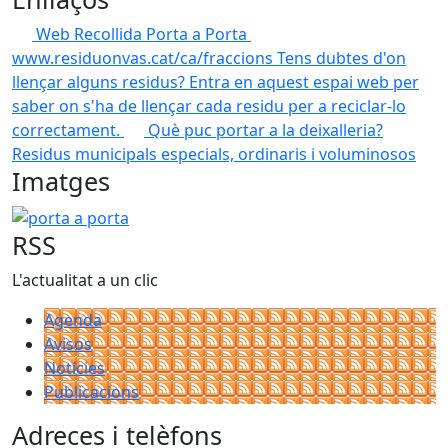
Web Recollida Porta a Porta
www.residuonvas.cat/ca/fraccions
Tens dubtes d'on
llençar alguns residus? Entra en aquest espai web per
saber on s'ha de llençar cada residu per a reciclar-lo
correctament.
Què puc portar a la deixalleria?
Residus municipals especials, ordinaris i voluminosos
Imatges
porta a porta
RSS
L'actualitat a un clic
Agenda
Avisos
Notícies
Publicacions
Adreces i telèfons