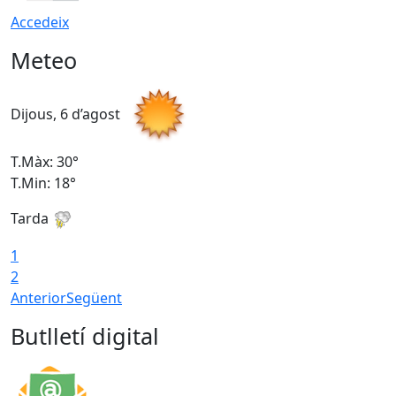
Accedeix
Meteo
Dijous, 6 d’agost
D
T.Màx: 30°
T
T.Min: 18°
T
Tarda
T
1
2
Anterior
Següent
Butlletí digital