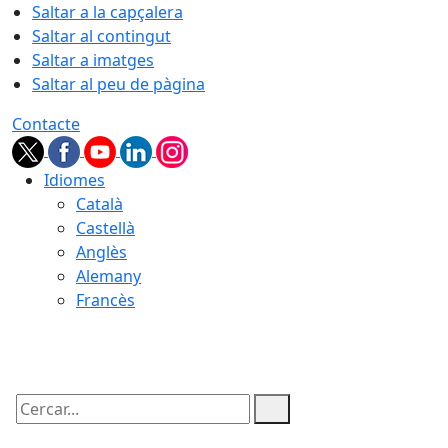
Saltar a la capçalera
Saltar al contingut
Saltar a imatges
Saltar al peu de pàgina
Contacte
Idiomes
Català
Castellà
Anglès
Alemany
Francès
06.08.2026 | 09:57
Cercar: