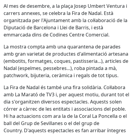
Al mes de desembre, a la plaça Josep Umbert Ventura i
carrers annexes, se celebra la Fira de Nadal. Està
organitzada per l'Ajuntament amb la col·laboració de la
Diputació de Barcelona i Llei de Barris, i està
emmarcada dins de Codines Centre Comercial.
La mostra compta amb una quarantena de parades
amb gran varietat de productes d'alimentació artesana
(embotits, formatges, coques, pastisseria...), articles de
Nadal (espelmes, pessebres...), roba pintada a mà,
patchwork, bijuteria, ceràmica i regals de tot tipus.
La Fira de Nadal és també una fira solidària. Col·labora
amb La Marató de TV3 i, per aquest motiu, durant tot el
dia s'organitzen diversos espectacles. Aquests solen
córrer a càrrec de les entitats i associacions del poble.
Hi ha actuacions com ara la de la Coral La Poncella o el
ball del Grup de Sevillanes o el del grup de
Country. D'aquests espectacles es fan arribar íntegres