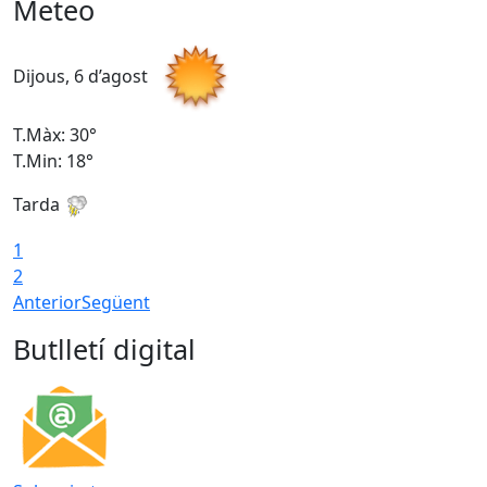
Meteo
Dijous, 6 d’agost
D
T.Màx: 30°
T
T.Min: 18°
T
Tarda
T
1
2
Anterior
Següent
Butlletí digital