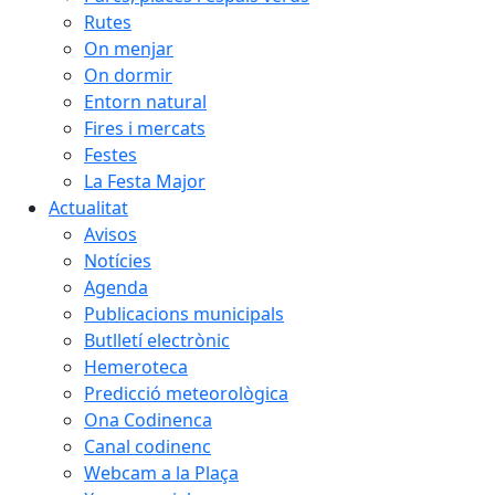
Rutes
On menjar
On dormir
Entorn natural
Fires i mercats
Festes
La Festa Major
Actualitat
Avisos
Notícies
Agenda
Publicacions municipals
Butlletí electrònic
Hemeroteca
Predicció meteorològica
Ona Codinenca
Canal codinenc
Webcam a la Plaça