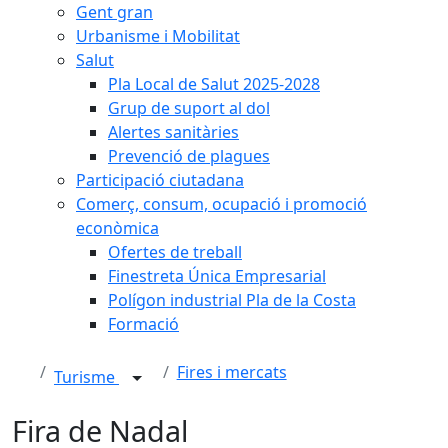
Gent gran
Urbanisme i Mobilitat
Salut
Pla Local de Salut 2025-2028
Grup de suport al dol
Alertes sanitàries
Prevenció de plagues
Participació ciutadana
Comerç, consum, ocupació i promoció
econòmica
Ofertes de treball
Finestreta Única Empresarial
Polígon industrial Pla de la Costa
Formació
Fires i mercats
Turisme
Fira de Nadal