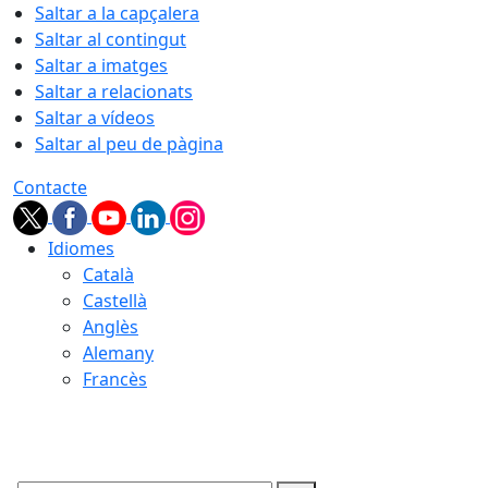
Saltar a la capçalera
Saltar al contingut
Saltar a imatges
Saltar a relacionats
Saltar a vídeos
Saltar al peu de pàgina
Contacte
Idiomes
Català
Castellà
Anglès
Alemany
Francès
06.08.2026 | 03:19