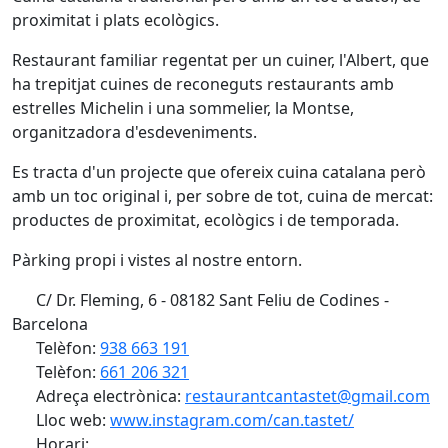
proximitat i plats ecològics.
Restaurant familiar regentat per un cuiner, l'Albert, que
ha trepitjat cuines de reconeguts restaurants amb
estrelles Michelin i una sommelier, la Montse,
organitzadora d'esdeveniments.
Es tracta d'un projecte que ofereix cuina catalana però
amb un toc original i, per sobre de tot, cuina de mercat:
productes de proximitat, ecològics i de temporada.
Pàrking propi i vistes al nostre entorn.
C/ Dr. Fleming, 6 - 08182 Sant Feliu de Codines -
Barcelona
Telèfon:
938 663 191
Telèfon:
661 206 321
Adreça electrònica:
restaurantcantastet@gmail.com
Lloc web:
www.instagram.com/can.tastet/
Horari: