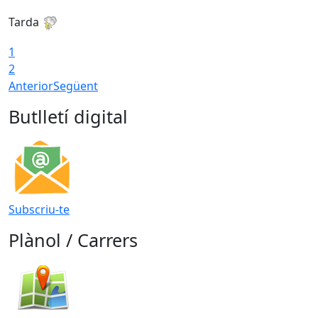
Tarda
T
1
2
Anterior
Següent
Butlletí digital
Subscriu-te
Plànol / Carrers