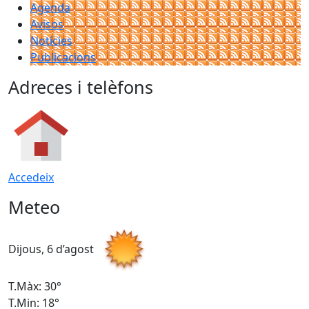
Agenda
Avisos
Notícies
Publicacions
Adreces i telèfons
Accedeix
Meteo
Dijous, 6 d’agost
D
T.Màx: 30°
T
T.Min: 18°
T