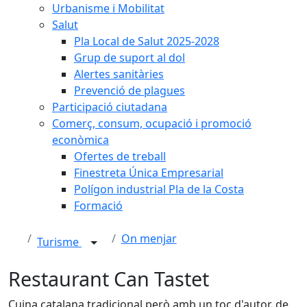
Urbanisme i Mobilitat
Salut
Pla Local de Salut 2025-2028
Grup de suport al dol
Alertes sanitàries
Prevenció de plagues
Participació ciutadana
Comerç, consum, ocupació i promoció
econòmica
Ofertes de treball
Finestreta Única Empresarial
Polígon industrial Pla de la Costa
Formació
On menjar
Turisme
Restaurant Can Tastet
Cuina catalana tradicional però amb un toc d'autor, de