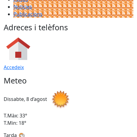
Notícies
Publicacions
Adreces i telèfons
Accedeix
Meteo
Dissabte, 8 d’agost
D
T.Màx: 33°
T
T.Min: 18°
T
Tarda