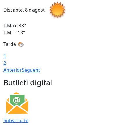
Dissabte, 8 d’agost
D
T.Màx: 33°
T
T.Min: 18°
T
Tarda
1
2
Anterior
Següent
Butlletí digital
Subscriu-te