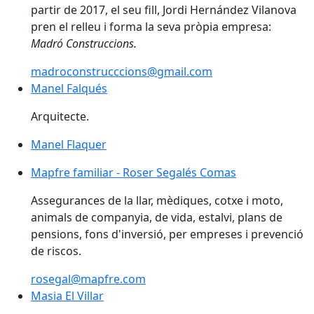
partir de 2017, el seu fill, Jordi Hernández Vilanova
pren el relleu i forma la seva pròpia empresa:
Madró Construccions.
madroconstrucccions@gmail.com
Manel Falqués
Arquitecte.
Manel Flaquer
Mapfre familiar - Roser Segalés Comas
Mapfre familiar - Roser Segalés Comas
Assegurances de la llar, mèdiques, cotxe i moto,
animals de companyia, de vida, estalvi, plans de
pensions, fons d'inversió, per empreses i prevenció
de riscos.
rosegal@mapfre.com
Masia El Villar
Masia El Villar