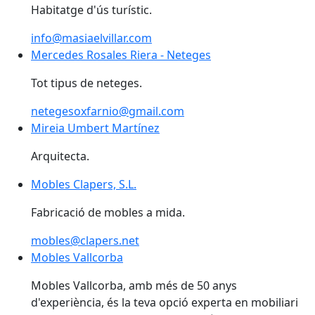
Habitatge d'ús turístic.
info@masiaelvillar.com
Mercedes Rosales Riera - Neteges
Mercedes Rosales Riera - Neteges
Tot tipus de neteges.
netegesoxfarnio@gmail.com
Mireia Umbert Martínez
Arquitecta.
Mobles Clapers, S.L.
Mobles Clapers, S.L.
Fabricació de mobles a mida.
mobles@clapers.net
Mobles Vallcorba
Mobles Vallcorba
Mobles Vallcorba, amb més de 50 anys
d'experiència, és la teva opció experta en mobiliari