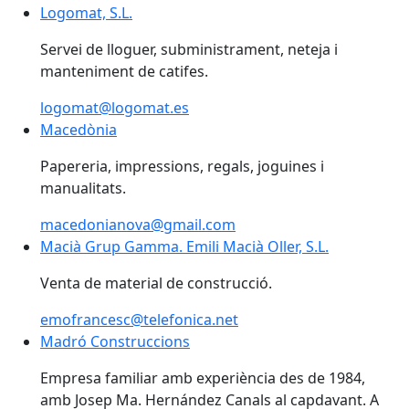
Logomat, S.L.
Logomat, S.L.
Servei de lloguer, subministrament, neteja i
manteniment de catifes.
logomat@logomat.es
Macedònia
Macedònia
Papereria, impressions, regals, joguines i
manualitats.
macedonianova@gmail.com
Macià Grup Gamma. Emili Macià Oller, S.L.
Macià Grup Gamma. Emili Macià Oller, S.L.
Venta de material de construcció.
emofrancesc@telefonica.net
Madró Construccions
Madró Construccions
Empresa familiar amb experiència des de 1984,
amb Josep Ma. Hernández Canals al capdavant. A