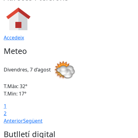
Accedeix
Meteo
Divendres, 7 d’agost
D
T.Màx: 32°
T
T.Min: 17°
T
1
T
2
Anterior
Següent
Butlletí digital