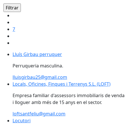
7
Lluís Girbau perruquer
Lluís Girbau perruquer
Perruqueria masculina.
lluisgirbau25@gmail.com
Locals, Oficines, Finques i Terrenys S.L. (LOFT)
Locals, Oficines, Finques i Terrenys S.L. (LOFT)
Empresa familiar d'assessors immobiliaris de venda
i lloguer amb més de 15 anys en el sector.
loftsantfeliu@gmail.com
Locutori