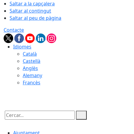
Saltar a la capçalera
Saltar al contingut
Saltar al peu de pàgina
Contacte
Idiomes
Català
Castellà
Anglès
Alemany
Francès
06.08.2026 | 19:00
Cercar:
Ajuntament