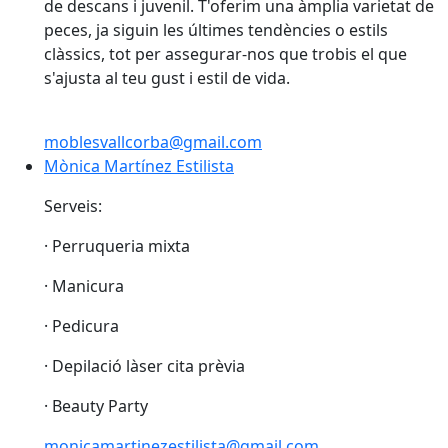
de descans i juvenil. T'oferim una àmplia varietat de
peces, ja siguin les últimes tendències o estils
clàssics, tot per assegurar-nos que trobis el que
s'ajusta al teu gust i estil de vida.
moblesvallcorba@gmail.com
Mònica Martínez Estilista
Mònica Martínez Estilista
Serveis:
· Perruqueria mixta
· Manicura
· Pedicura
· Depilació làser cita prèvia
· Beauty Party
monicamartinezestilista@gmail.com