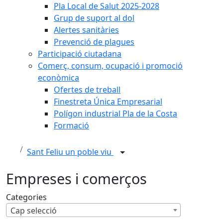
Pla Local de Salut 2025-2028
Grup de suport al dol
Alertes sanitàries
Prevenció de plagues
Participació ciutadana
Comerç, consum, ocupació i promoció
econòmica
Ofertes de treball
Finestreta Única Empresarial
Polígon industrial Pla de la Costa
Formació
Sant Feliu un poble viu
Empreses i comerços
Categories
Cap selecció