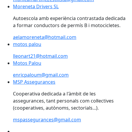
Moreneta Drivers SL
Moreneta Drivers SL
Autoescola amb experiència contrastada dedicada
a formar conductors de permís B i motocicletes.
aelamoreneta@hotmail.com
motos palou
motos palou
lleonart21@hotmail.com
Motos Palou
Motos Palou
enricpaloum@gmail.com
MSP Assegurances
Cooperativa dedicada a l'àmbit de les
assegurances, tant personals com col·lectives
(cooperatives, autònoms, sectorials...).
mspassegurances@gmail.com